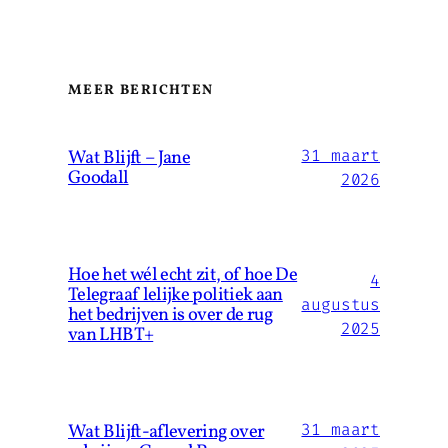
MEER BERICHTEN
Wat Blijft – Jane
31 maart
Goodall
2026
Hoe het wél echt zit, of hoe De
4
Telegraaf lelijke politiek aan
augustus
het bedrijven is over de rug
2025
van LHBT+
Wat Blijft-aflevering over
31 maart