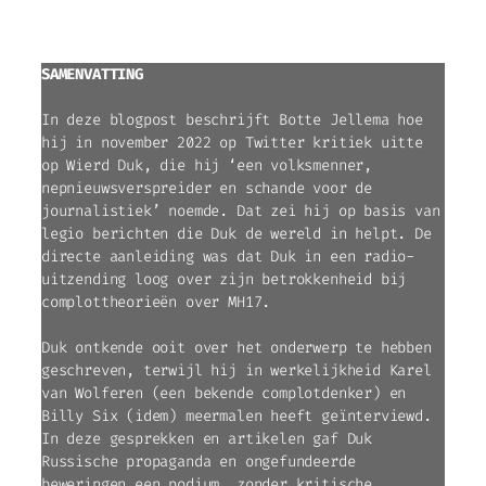
SAMENVATTING
In deze blogpost beschrijft Botte Jellema hoe
hij in november 2022 op Twitter kritiek uitte
op Wierd Duk, die hij ‘een volksmenner,
nepnieuwsverspreider en schande voor de
journalistiek’ noemde. Dat zei hij op basis van
legio berichten die Duk de wereld in helpt. De
directe aanleiding was dat Duk in een radio-
uitzending loog over zijn betrokkenheid bij
complottheorieën over MH17.
Duk ontkende ooit over het onderwerp te hebben
geschreven, terwijl hij in werkelijkheid Karel
van Wolferen (een bekende complotdenker) en
Billy Six (idem) meermalen heeft geïnterviewd.
In deze gesprekken en artikelen gaf Duk
Russische propaganda en ongefundeerde
beweringen een podium, zonder kritische