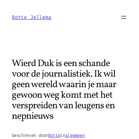
Ga
naar
Botte Jellema
de
inhoud
Wierd Duk is een schande
voor de journalistiek. Ik wil
geen wereld waarin je maar
gewoon weg komt met het
verspreiden van leugens en
nepnieuws
Geschreven door
Botte
in
algemeen