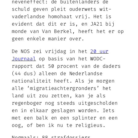
neveneffect: de buitenlanders de
schuld geven pleit ouderwets wit-
vaderlandse homohaat vrij. Het is
evident dat dit er is, en JA21 bij
monde van Van Berkel, heeft het er op
geen enkele manier over.
De NOS zei vrijdag in het
20 uur
Journaal
op basis van het WODC-
rapport dat 50 procent van de daders
(44 dus) alleen de Nederlandse
nationaliteit heeft. Als je morgen
alle ‘migratieachtergronders’ het
land uit zou zetten, kan je als
regenboger nog steeds uitgescholden
en in elkaar geslagen worden. Iets
met een balk en een splinter en een
oog, of ben ik nu te religieus.
Nogmaals: 88 strafdossiers,