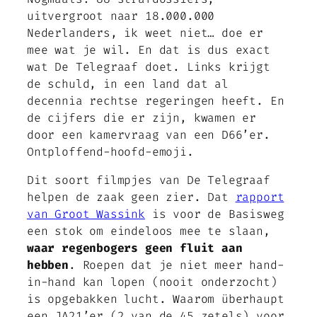
uitvergroot naar 18.000.000
Nederlanders, ik weet niet… doe er
mee wat je wil. En dat is dus exact
wat De Telegraaf doet. Links krijgt
de schuld, in een land dat al
decennia rechtse regeringen heeft. En
de cijfers die er zijn, kwamen er
door een kamervraag van een D66’er.
Ontploffend-hoofd-emoji.
Dit soort filmpjes van De Telegraaf
helpen de zaak geen zier. Dat
rapport
van Groot Wassink
is voor de Basisweg
een stok om eindeloos mee te slaan,
waar regenbogers geen fluit aan
hebben
. Roepen dat je niet meer hand-
in-hand kan lopen (nooit onderzocht)
is opgebakken lucht. Waarom überhaupt
een JA21’er (2 van de 45 zetels) voor