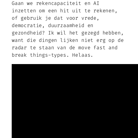
Gaan we rekencapaciteit en AI
inzetten om een hit uit te rekenen,
of gebruik je dat voor vrede,
democratie, duurzaamheid en
gezondheid? Ik wil het gezegd hebben,
want die dingen lijken niet erg op de
radar te staan van de
move fast and
break things
-types. Helaas.