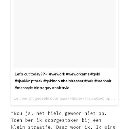
Let’s cut today??‍♂ #wework #weworkams #gyld
#sjaakkniptraak #gyldngo #hairdresser #hair #menhair
#menstyle #instagay #hairstyle
Een bericht gedeeld door Sjaak Ridder (@sjaakiee) op
23 Nov 2
“Nou ja, het hield gewoon niet op.
Toen ben ik doorgestoken bij een
klein straatje. Daar woon ik. Ik ging